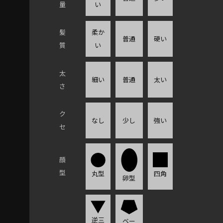
量
い
髪
柔か
普通
硬い
質
い
太
細い
普通
太い
さ
ク
なし
少し
強い
セ
顔
型
四角
丸型
卵型
逆三
ベー