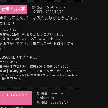
投稿者：Ryota iseno
仕事の出来事
投稿日：2023/12/29
今年も沢山のパーマ予約ありがとうごさい
ました！
こんにちは！
今年も沢山の予約ありがとうございました！
今年はいっぱいパーマ巻いたので来年も
沢山巻かせて下さい！来年もご予約お待ちしてま
す！
OBSCURE「オブスキュア」
〒514-0817
三重県津市高茶屋小森町396-1 059-264-7690
＃津市＃津駅＃オージュア＃インナーカラー#メン
ズ#メンズカット#髪質改善#ストレート#トリートメ
...続きを見る
ント＃フェードカット#スキンフェード#刈り上げ#
ツイスト #ヘッドスパ
投稿者：mamiko
おすすめスタイ
nishimura
ル
投稿日：2023/12/27