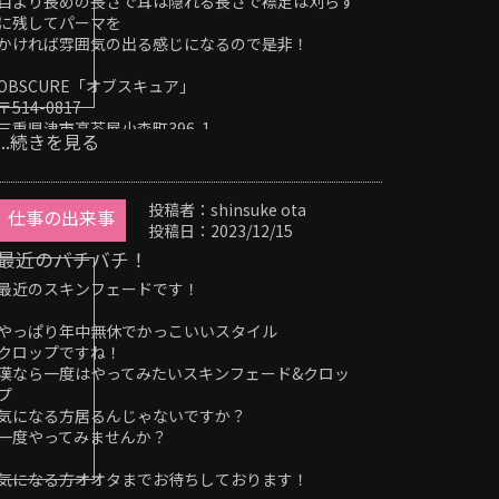
目より長めの長さで耳は隠れる長さで襟足は刈らず
OBSCURE「オブスキュア」
に残してパーマを
〒514-0817
かければ雰囲気の出る感じになるので是非！
三重県津市高茶屋小森町396-1
059-264-7690
OBSCURE「オブスキュア」
＃津市＃津駅＃オージュア＃インナーカラー#メン
〒514-0817
ズ#メンズカット#髪質改善#ストレート#トリートメ
三重県津市高茶屋小森町396-1
ント＃フェードカット#スキンフェード#刈り上げ#
...続きを見る
059-264-7690
ツイスト#ツイストスパイラル#バーバースタイル#
＃津市＃津駅＃オージュア＃インナーカラー#メン
ヘッドスパ
ズ#メンズカット#髪質改善#ストレート#トリートメ
投稿者：shinsuke ota
ント＃フェードカット#スキンフェード#刈り上げ#
仕事の出来事
投稿日：2023/12/15
ツイスト#ツイストスパイラル#バーバースタイル
最近のバチバチ！
最近のスキンフェードです！
やっぱり年中無休でかっこいいスタイル
クロップですね！
漢なら一度はやってみたいスキンフェード&クロッ
プ
気になる方居るんじゃないですか？
一度やってみませんか？
気になる方オオタまでお待ちしております！