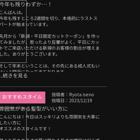
今年も残りわずか…！
こんばんは。
今年も残すところ2週間を切り、本格的にラストス
パートが始まっています。
先月から「新規・平日限定カットクーポン」を作っ
てみましたが、思ったより反響がよく、平日にカッ
トでご来店いただける新規のお客様の割合が増えま
した。ありがとうございます。
そして年末ということは、その先にある成人式もい
よいよ間近になってきております。
...続きを見る
ここ最近は成人式に向けてなのか、ブレイズやエク
ステのお客様も増えてきた気がします。三重県でブ
投稿者：Ryota iseno
レイズ、コーンロウをお考えの方は、是非当店にお
おすすめスタイル
投稿日：2023/12/19
任せください。
雰囲気がある髪型がいい方に
一生に一度の成人式にもとてもおすすめです。
こんにちは！今日はスッキリよりも雰囲気を大事に
したい方に
お気軽にお問い合わせください。
オススメのスタイルです！