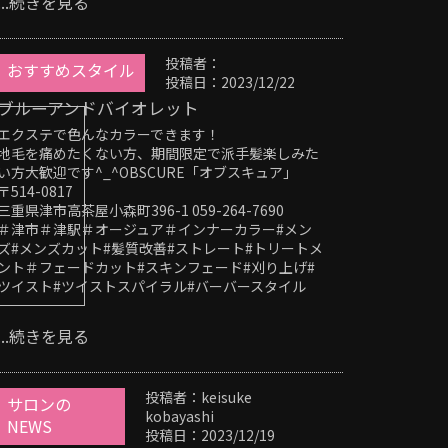
...続きを見る
投稿者：
おすすめスタイル
投稿日：2023/12/22
ブルーアンドバイオレット
エクステで色んなカラーできます！
地毛を痛めたくない方、期間限定で派手髪楽しみた
い方大歓迎です^_^OBSCURE「オブスキュア」
〒514-0817
三重県津市高茶屋小森町396-1 059-264-7690
＃津市＃津駅＃オージュア＃インナーカラー#メン
ズ#メンズカット#髪質改善#ストレート#トリートメ
ント＃フェードカット#スキンフェード#刈り上げ#
ツイスト#ツイストスパイラル#バーバースタイル
...続きを見る
投稿者：keisuke
サロンの
kobayashi
NEWS
投稿日：2023/12/19