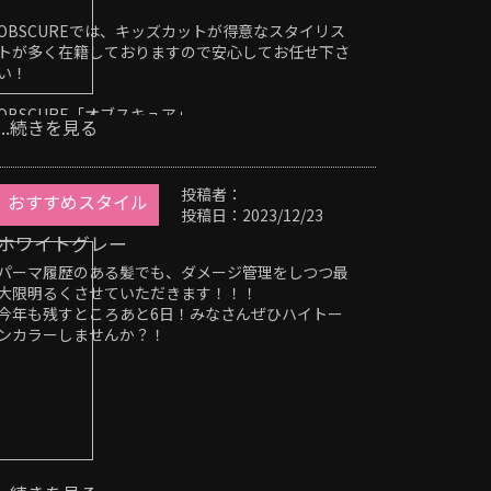
ヘッドスパ
OBSCUREでは、キッズカットが得意なスタイリス
トが多く在籍しておりますので安心してお任せ下さ
い！
OBSCURE「オブスキュア」
...続きを見る
〒514-0817
三重県津市高茶屋小森町396-1
059-264-7690
投稿者：
＃津市＃津駅＃オージュア＃インナーカラー#メン
おすすめスタイル
投稿日：2023/12/23
ズ#メンズカット#髪質改善#ストレート#トリートメ
ント＃フェードカット#スキンフェード#刈り上げ#
ホワイトグレー
ツイスト#ツイストスパイラル#バーバースタイル#
パーマ履歴のある髪でも、ダメージ管理をしつつ最
ヘッドスパ
大限明るくさせていただきます！！！
今年も残すところあと6日！みなさんぜひハイトー
ンカラーしませんか？！