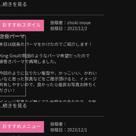
...続きを見る
OBSCURE「オブスキュア」
〒514-0817
三重県津市高茶屋小森町396-1 059-264-7690
投稿者：shoki inoue
＃津市＃津駅＃オージュア＃インナーカラー#メン
おすすめスタイル
投稿日：2023/12/2
ズ#メンズカット#髪質改善#ストレート#トリートメ
ント＃フェードカット#スキンフェード#刈り上げ#
店長パーマ
ツイスト #ヘッドスパ
本日は店長のパーマをかけたのでご紹介します！
King Gnuの常田のようなパーマ希望だったので
波巻きパーマで再現しました。
今回のようになりたい髪型や、かっこいい、かわい
いなと思った写真などをご提示頂けると、イメージ
共有しやすいので、良かったら是非お写真お持ちく
ださい！
イメージ写真など無くても全然大丈夫なので、お気
...続きを見る
軽にご相談下さい！OBSCURE「オブスキュア」
〒514-0817
三重県津市高茶屋小森町396-1 059-264-7690
投稿者：
＃津市＃津駅 #メンズ#メンズカット #髪質改善 #ス
おすすめメニュー
投稿日：2023/12/1
トレートパーマ #トリートメント＃フェードカット