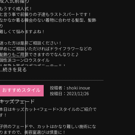
成人式前撮り
もうすぐ成人式！
と言う事で前撮りの子達もラストスパートです！
なかなか着る機会のない着物に合わせる髪型、髪飾
り
難しくて悩みますよね！
迷った方は是非ご相談ください！
早めにご相談いただければドライフラワーなどの
髪飾りもご用意できますのでなんなりと♪
個性派コーンロウスタイル
人気急上昇ポコポコポニーテール！
...続きを見る
まだまだ可愛いスタイルたくさんあるので是非ご相
談くださいね^_^
投稿者：shoki inoue
おすすめスタイル
投稿日：2023/12/26
OBSCURE「オブスキュア」
〒514-0817
キッズフェード
三重県津市高茶屋小森町396-1
本日はキッズカット<フェード>スタイルのご紹介で
059-264-7690
す！
＃津市＃津駅＃オージュア＃インナーカラー#メン
ズ#メンズカット#髪質改善#ストレート#トリートメ
子供のフェードや、カットはかなり難しい施術にな
ント＃フェードカット#スキンフェード#刈り上げ#
りますので、美容室選びは慎重に！
ツイスト#ツイストスパイラル#バーバースタイル#